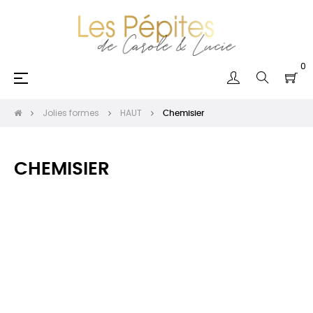
0
Basculer
☰
la
navigation
Jolies formes
HAUT
Chemisier
CHEMISIER