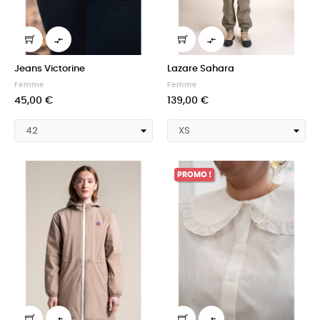


Jeans Victorine
Lazare Sahara
Femme
Femme
45,00 €
139,00 €
PROMO !

