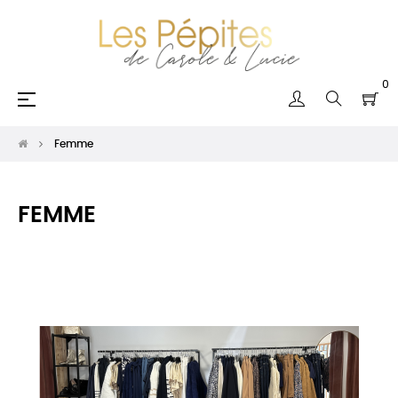
0
Basculer
☰
la
navigation
Femme
FEMME