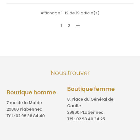
Affichage 1-12 de 19 article(s)
1
2
Nous trouver
Boutique femme
Boutique homme
8, Place du Général de
7 rue de la Mairie
Gaulle
29860 Plabennec
29860 PLabennec
Tél : 02 98 36 84 40
Tél : 02 98 40 34 25