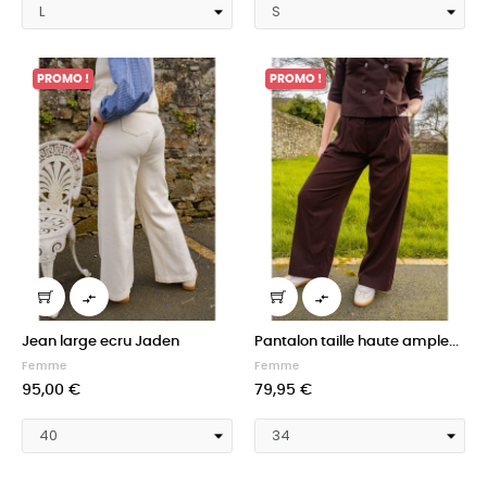
PROMO !
PROMO !


Jean large ecru Jaden
Pantalon taille haute ample...
Femme
Femme
95,00 €
79,95 €